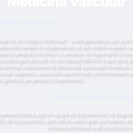
Medicina Vascular
Médico Vascular
ar es un médico internista – subespecialista, que profu
tamiento médico y rehabilitación de las enfermedades va
so, arterial y linfático. Lo anterior es importante si t
a patología vascular es de manejo MÉDICO y que en la g
roblemas vasculares se presentan patologías médicas a
ular (diabetes, obesidad, hipertensión, enfermedades 
u génesis, progresión y tratamiento.
Que es la Medicina Vas
ialidad médica que se ocupa de la prevención, el diagnóst
o de los pacientes que sufren patologías vasculares, arte
venosas, linfáticas o de la microcircu