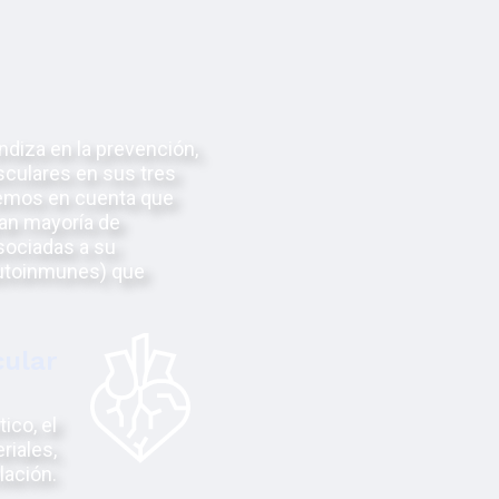
ndiza en la prevención,
sculares en sus tres
enemos en cuenta que
ran mayoría de
sociadas a su
autoinmunes) que
cular
ico, el
riales,
lación.