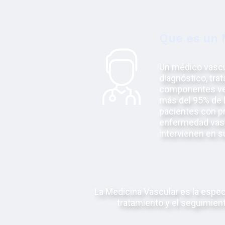
Que es un 
Un médico vascul
diagnóstico, tra
componentes veno
más del 95% de l
pacientes con p
enfermedad vasc
intervienen en s
La Medicina Vascular es la espec
tratamiento y el seguimient