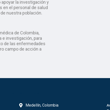
apoyar la investigación y
 en el personal de salud
 de nuestra población.
médica de Colombia,
 e investigación, para
nto de las enfermedades
tro campo de acción a
Contáctenos
E
Medellín, Colombia
A