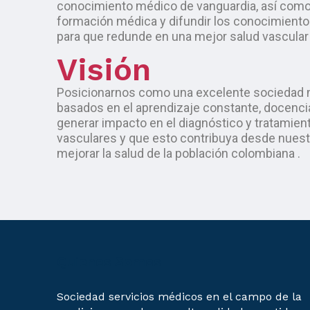
conocimiento médico de vanguardia, así como 
formación médica y difundir los conocimientos
para que redunde en una mejor salud vascular
Visión
Posicionarnos como una excelente sociedad 
basados en el aprendizaje constante, docencia
generar impacto en el diagnóstico y tratamie
vasculares y que esto contribuya desde nues
mejorar la salud de la población colombiana .
Quienes Somos
Sociedad servicios médicos en el campo de la